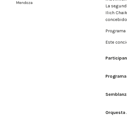
Mendoza
La segunda
Ilich Chai
concebido
Programa 
Este conci
Participa
Programa
Semblanza
Orquesta 