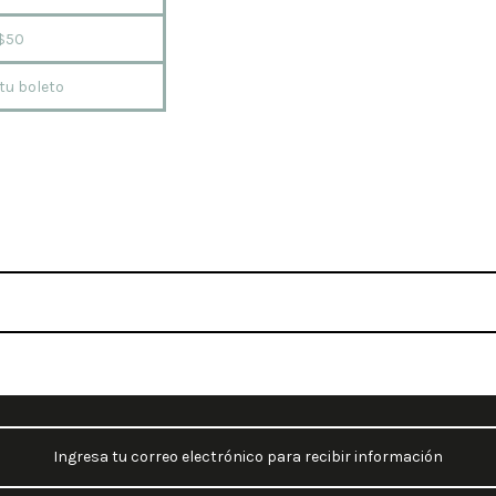
 $50
tu boleto