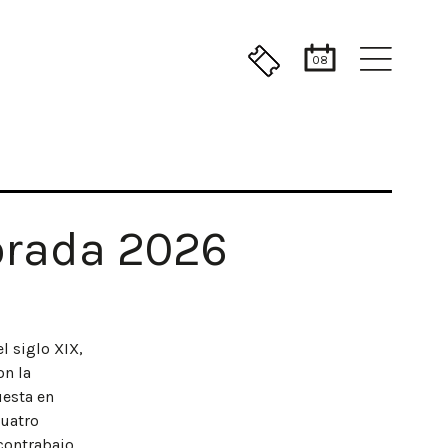
08
orada 2026
l siglo XIX,
on la
uesta en
cuatro
contrabajo.