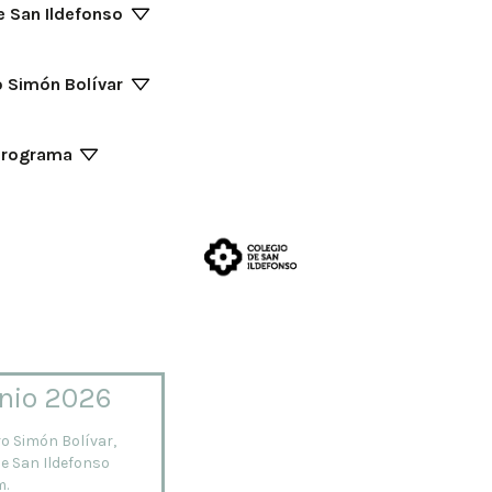
e San Ildefonso
o Simón Bolívar
programa
unio 2026
ro Simón Bolívar,
de San Ildefonso
m.