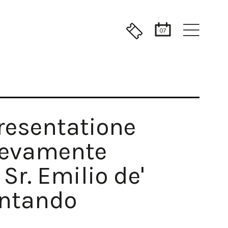
07
resentatione
nuevamente
Sr. Emilio de'
antando