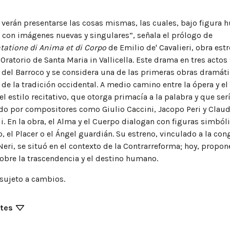
e verán presentarse las cosas mismas, las cuales, bajo figura 
 con imágenes nuevas y singulares”, señala el prólogo de
tatione di Anima et di Corpo
de Emilio de' Cavalieri, obra est
 Oratorio de Santa Maria in Vallicella. Este drama en tres actos
s del Barroco y se considera una de las primeras obras dramát
de la tradición occidental. A medio camino entre la ópera y el 
el estilo recitativo, que otorga primacía a la palabra y que ser
do por compositores como Giulio Caccini, Jacopo Peri y Clau
. En la obra, el Alma y el Cuerpo dialogan con figuras simbó
to, el Placer o el Ángel guardián. Su estreno, vinculado a la co
Neri, se situó en el contexto de la Contrarreforma; hoy, propo
sobre la trascendencia y el destino humano.
sujeto a cambios.
ntes