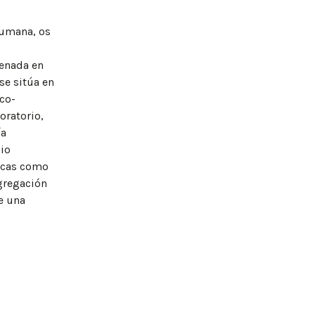
humana, os
renada en
 se sitúa en
ico-
oratorio,
ía
dio
licas como
ngregación
ne una