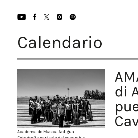
Calendario
AMA
di 
pue
Cav
Academia de Música Antigua
Fotografía cortesía del ensamble