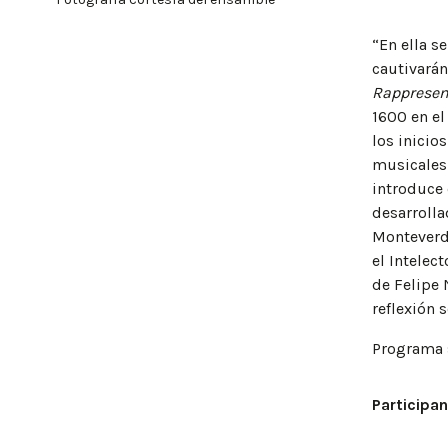
“En ella s
cautivarán
Rappresen
1600 en el
los inicio
musicales 
introduce 
desarrolla
Monteverdi
el Intelec
de Felipe 
reflexión 
Programa 
Participa