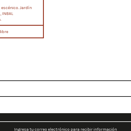
 escénico. Jardín
, INBAL
.
libre